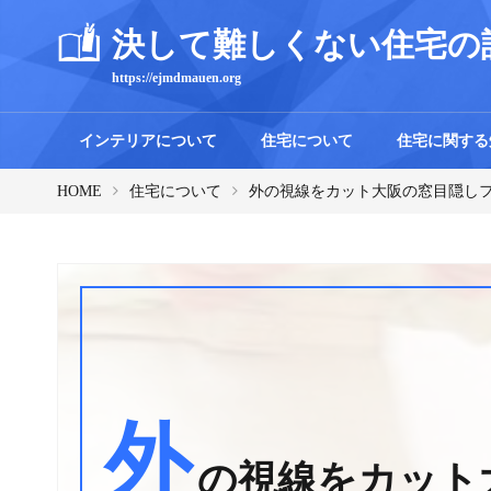
決して難しくない住宅の
https://ejmdmauen.org
インテリアについて
住宅について
住宅に関する
HOME
住宅について
外の視線をカット大阪の窓目隠し
外
の視線をカット